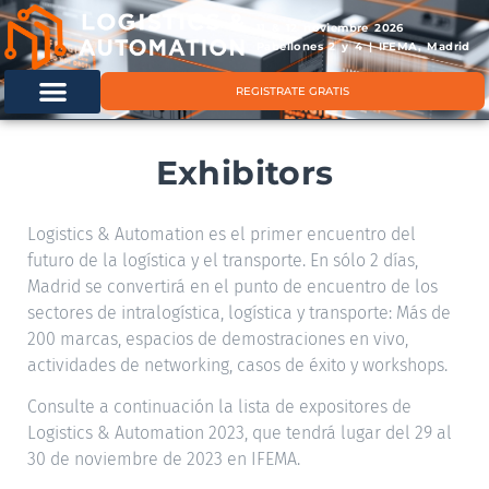
11 & 12 noviembre 2026
Pabellones 2 y 4 | IFEMA, Madrid
REGISTRATE GRATIS
Exhibitors
Logistics & Automation es el primer encuentro del
futuro de la logística y el transporte. En sólo 2 días,
Madrid se convertirá en el punto de encuentro de los
sectores de intralogística, logística y transporte: Más de
200 marcas, espacios de demostraciones en vivo,
actividades de networking, casos de éxito y workshops.
Consulte a continuación la lista de expositores de
Logistics & Automation 2023, que tendrá lugar del 29 al
30 de noviembre de 2023 en IFEMA.