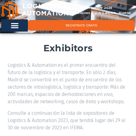
11 & 12 noviembre 2026
Pabellones 2 y 4 | IFEMA, Madrid
REGISTRATE GRATIS
Exhibitors
Logistics & Automation es el primer encuentro del
futuro de la logística y el transporte. En sólo 2 días,
Madrid se convertirá en el punto de encuentro de los
sectores de intralogística, logística y transporte: Más de
200 marcas, espacios de demostraciones en vivo,
actividades de networking, casos de éxito y workshops.
Consulte a continuación la lista de expositores de
Logistics & Automation 2023, que tendrá lugar del 29 al
30 de noviembre de 2023 en IFEMA.