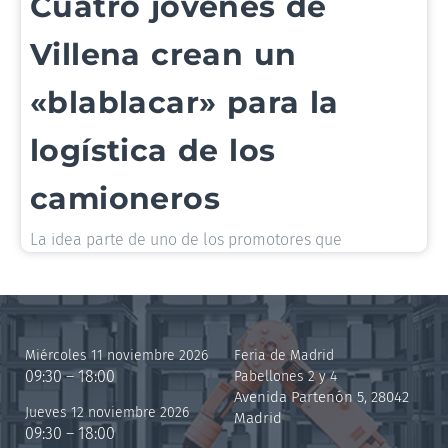
Cuatro jóvenes de
Villena crean un
«blablacar» para la
logística de los
camioneros
La idea parte de uno de los promotores que
Miércoles 11 noviembre 2026
Feria de Madrid
09:30 – 18:00
Pabellones 2 y 4
Avenida Partenón 5, 28042
Jueves 12 noviembre 2026
Madrid
09:30 – 18:00