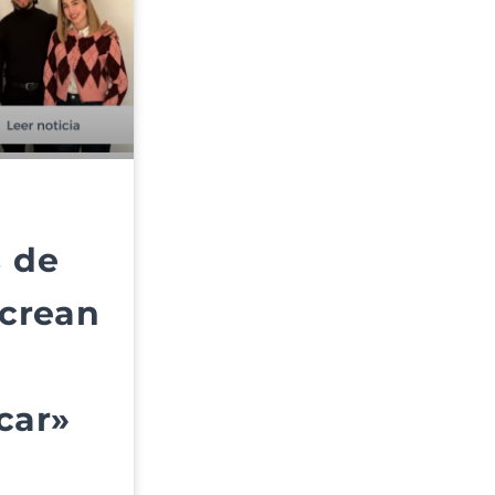
s de
 crean
car»