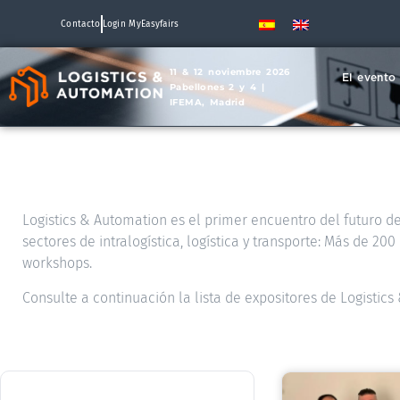
Contacto
Login MyEasyfairs
11 & 12 noviembre 2026
El evento
Pabellones 2 y 4 |
IFEMA, Madrid
Logistics & Automation es el primer encuentro del futuro de 
sectores de intralogística, logística y transporte: Más de 2
workshops.
Consulte a continuación la lista de expositores de Logistic