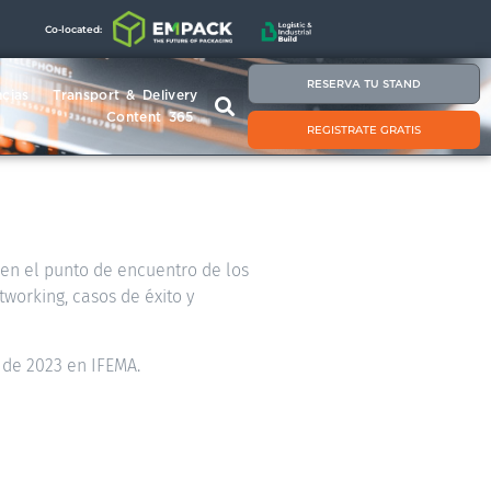
Co-located:
RESERVA TU STAND
cias
Transport & Delivery
Content 365
REGISTRATE GRATIS
á en el punto de encuentro de los
tworking, casos de éxito y
 de 2023 en IFEMA.