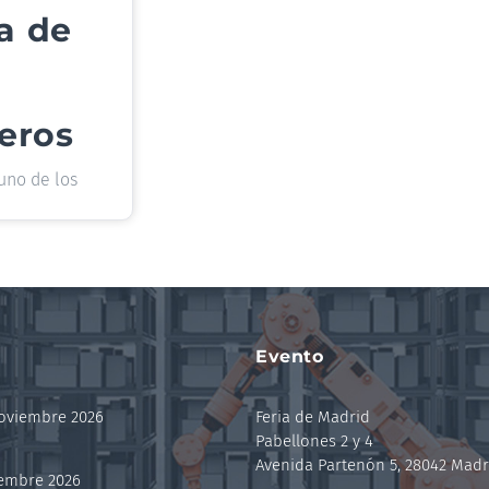
ca de
eros
uno de los
Evento
noviembre 2026
Feria de Madrid
Pabellones 2 y 4
Avenida Partenón 5, 28042 Madr
iembre 2026