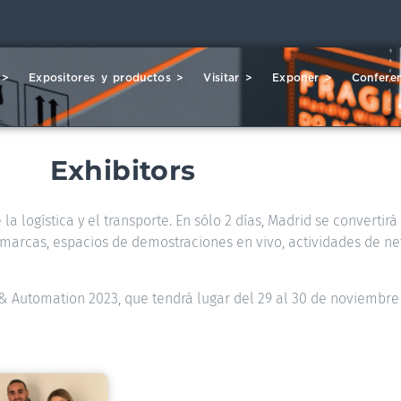
 >
Expositores y productos >
Visitar >
Exponer >
Conferen
Exhibitors
la logística y el transporte. En sólo 2 días, Madrid se convertir
00 marcas, espacios de demostraciones en vivo, actividades de ne
s & Automation 2023, que tendrá lugar del 29 al 30 de noviembre