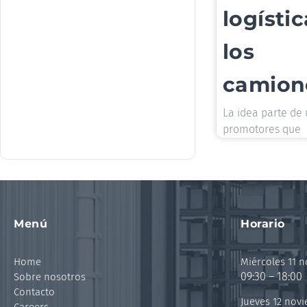
logísti
los
camion
La idea parte de 
promotores que
Menú
Horario
Home
Miércoles 11 
09:30 – 18:00
Sobre nosotros
Contacto
Jueves 12 nov
Careers