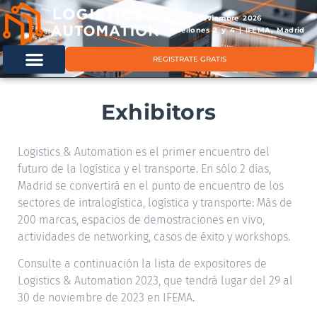
11 & 12 noviembre 2026
Pabellones 2 y 4 | IFEMA, Madrid
REGISTRATE GRATIS
Exhibitors
Logistics & Automation es el primer encuentro del
futuro de la logística y el transporte. En sólo 2 días,
Madrid se convertirá en el punto de encuentro de los
sectores de intralogística, logística y transporte: Más de
200 marcas, espacios de demostraciones en vivo,
actividades de networking, casos de éxito y workshops.
Consulte a continuación la lista de expositores de
Logistics & Automation 2023, que tendrá lugar del 29 al
30 de noviembre de 2023 en IFEMA.