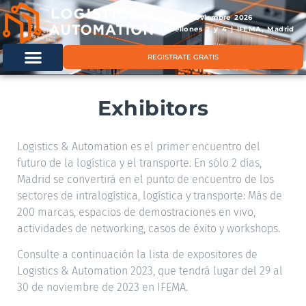
11 & 12 noviembre 2026
Pabellones 2 y 4 | IFEMA, Madrid
REGISTRATE GRATIS
Exhibitors
Logistics & Automation es el primer encuentro del
futuro de la logística y el transporte. En sólo 2 días,
Madrid se convertirá en el punto de encuentro de los
sectores de intralogística, logística y transporte: Más de
200 marcas, espacios de demostraciones en vivo,
actividades de networking, casos de éxito y workshops.
Consulte a continuación la lista de expositores de
Logistics & Automation 2023, que tendrá lugar del 29 al
30 de noviembre de 2023 en IFEMA.