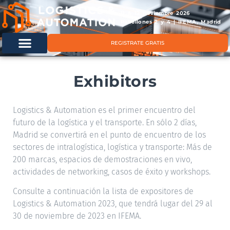
11 & 12 noviembre 2026
Pabellones 2 y 4 | IFEMA, Madrid
REGISTRATE GRATIS
Exhibitors
Logistics & Automation es el primer encuentro del
futuro de la logística y el transporte. En sólo 2 días,
Madrid se convertirá en el punto de encuentro de los
sectores de intralogística, logística y transporte: Más de
200 marcas, espacios de demostraciones en vivo,
actividades de networking, casos de éxito y workshops.
Consulte a continuación la lista de expositores de
Logistics & Automation 2023, que tendrá lugar del 29 al
30 de noviembre de 2023 en IFEMA.