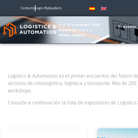
Contacto
Login MyEasyfairs
11 & 12 noviembre 2026
El evento
Pabellones 2 y 4 |
IFEMA, Madrid
Logistics & Automation es el primer encuentro del futuro de 
sectores de intralogística, logística y transporte: Más de 2
workshops.
Consulte a continuación la lista de expositores de Logistic