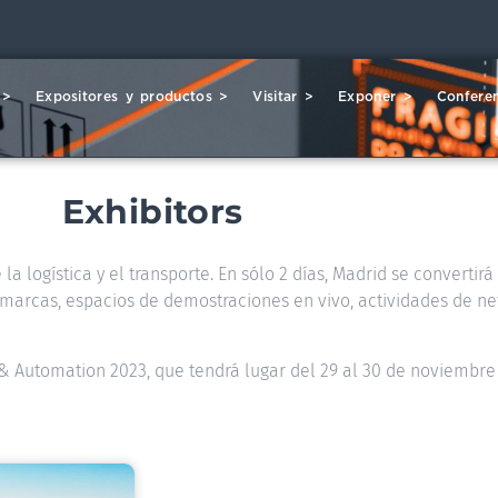
 >
Expositores y productos >
Visitar >
Exponer >
Conferen
Exhibitors
la logística y el transporte. En sólo 2 días, Madrid se convertir
00 marcas, espacios de demostraciones en vivo, actividades de ne
s & Automation 2023, que tendrá lugar del 29 al 30 de noviembre