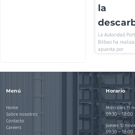
la
descar
La Autoridad Por
Bilbao ha realiz
apuesta por
Menú
Horario
Home
Miércoles 11 
09:30 – 18:00
Sobre nosotros
Contacto
Jueves 12 nov
Careers
09:30 – 18:00