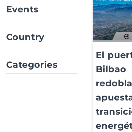
Events
Country
El puer
Categories
Bilbao
redobla
apuesta
transic
energét