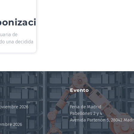
bonización
tuaria de
ado una decidida
Evento
noviembre 2026
Feria de Madrid
Pabellones 2 y 4
Avenida Partenón 5, 28042 Madr
iembre 2026