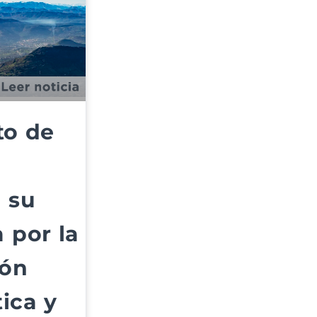
to de
 su
 por la
ión
ica y