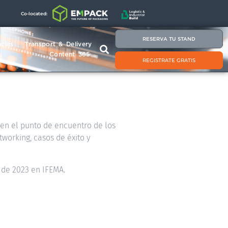
Co-located:
RESERVA TU STAND
cias
Transport & Delivery
Content 365
REGISTRATE GRATIS
á en el punto de encuentro de los
tworking, casos de éxito y
 de 2023 en IFEMA.