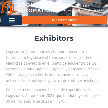
11 & 12 noviembre 2026
Pabellones 2 y 4 | IFEMA, Madrid
REGISTRATE GRATIS
Exhibitors
Logistics & Automation es el primer encuentro del
futuro de la logística y el transporte. En sólo 2 días,
Madrid se convertirá en el punto de encuentro de los
sectores de intralogística, logística y transporte: Más de
200 marcas, espacios de demostraciones en vivo,
actividades de networking, casos de éxito y workshops.
Consulte a continuación la lista de expositores de
Logistics & Automation 2023, que tendrá lugar del 29 al
30 de noviembre de 2023 en IFEMA.