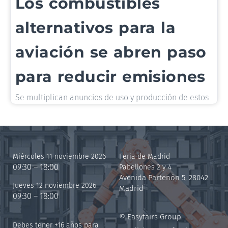
Los combustibles
alternativos para la
aviación se abren paso
para reducir emisiones
Se multiplican anuncios de uso y producción de estos
Miércoles 11 noviembre 2026
Feria de Madrid
09:30 – 18:00
Pabellones 2 y 4
Avenida Partenón 5, 28042
Jueves 12 noviembre 2026
Madrid
09:30 – 18:00
© Easyfairs Group
Debes tener +16 años para