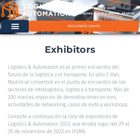
11 & 12 noviembre 2026
Pabellones 2 y 4 | IFEMA, Madrid
REGISTRATE GRATIS
Exhibitors
Logistics & Automation es el primer encuentro del
futuro de la logística y el transporte. En sólo 2 días,
Madrid se convertirá en el punto de encuentro de los
sectores de intralogística, logística y transporte: Más de
200 marcas, espacios de demostraciones en vivo,
actividades de networking, casos de éxito y workshops.
Consulte a continuación la lista de expositores de
Logistics & Automation 2023, que tendrá lugar del 29 al
30 de noviembre de 2023 en IFEMA.