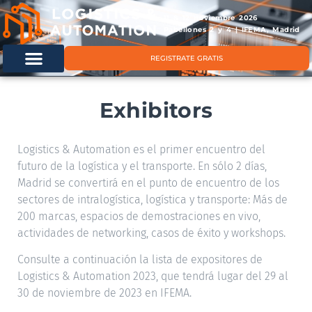
11 & 12 noviembre 2026
Pabellones 2 y 4 | IFEMA, Madrid
REGISTRATE GRATIS
Exhibitors
Logistics & Automation es el primer encuentro del
futuro de la logística y el transporte. En sólo 2 días,
Madrid se convertirá en el punto de encuentro de los
sectores de intralogística, logística y transporte: Más de
200 marcas, espacios de demostraciones en vivo,
actividades de networking, casos de éxito y workshops.
Consulte a continuación la lista de expositores de
Logistics & Automation 2023, que tendrá lugar del 29 al
30 de noviembre de 2023 en IFEMA.