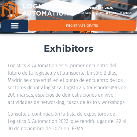
11 & 12 noviembre 2026
Pabellones 2 y 4 | IFEMA, Madrid
REGISTRATE GRATIS
Exhibitors
Logistics & Automation es el primer encuentro del
futuro de la logística y el transporte. En sólo 2 días,
Madrid se convertirá en el punto de encuentro de los
sectores de intralogística, logística y transporte: Más de
200 marcas, espacios de demostraciones en vivo,
actividades de networking, casos de éxito y workshops.
Consulte a continuación la lista de expositores de
Logistics & Automation 2023, que tendrá lugar del 29 al
30 de noviembre de 2023 en IFEMA.