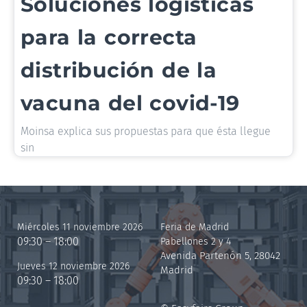
Soluciones logísticas
para la correcta
distribución de la
vacuna del covid-19
Moinsa explica sus propuestas para que ésta llegue
sin
Miércoles 11 noviembre 2026
Feria de Madrid
09:30 – 18:00
Pabellones 2 y 4
Avenida Partenón 5, 28042
Jueves 12 noviembre 2026
Madrid
09:30 – 18:00