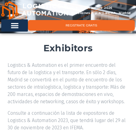
11 & 12 noviembre 2026
Pabellones 2 y 4 | IFEMA, Madrid
REGISTRATE GRATIS
Exhibitors
Logistics & Automation es el primer encuentro del
futuro de la logística y el transporte. En sólo 2 días,
Madrid se convertirá en el punto de encuentro de los
sectores de intralogística, logística y transporte: Más de
200 marcas, espacios de demostraciones en vivo,
actividades de networking, casos de éxito y workshops.
Consulte a continuación la lista de expositores de
Logistics & Automation 2023, que tendrá lugar del 29 al
30 de noviembre de 2023 en IFEMA.