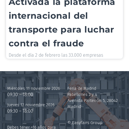
Activada la plataforma
internacional del
transporte para luchar
contra el fraude
Desde el día 2 de febrero las 33.000 empresas
Miércoles 11 noviembre 2026
Feria de Madrid
09:30 – 18:00
Pabellones 2 y 4
Avenida Partenón 5, 28042
Jueves 12 noviembre 2026
Madrid
09:30 – 18:00
© Easyfairs Group
Debes tener +16 años para