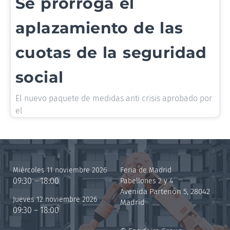
Se prorroga el
aplazamiento de las
cuotas de la seguridad
social
El nuevo paquete de medidas anti crisis aprobado por
el
Miércoles 11 noviembre 2026
Feria de Madrid
09:30 – 18:00
Pabellones 2 y 4
Avenida Partenón 5, 28042
Jueves 12 noviembre 2026
Madrid
09:30 – 18:00