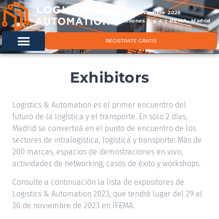
11 & 12 noviembre 2026
Pabellones 2 y 4 | IFEMA, Madrid
REGISTRATE GRATIS
Exhibitors
Logistics & Automation es el primer encuentro del
futuro de la logística y el transporte. En sólo 2 días,
Madrid se convertirá en el punto de encuentro de los
sectores de intralogística, logística y transporte: Más de
200 marcas, espacios de demostraciones en vivo,
actividades de networking, casos de éxito y workshops.
Consulte a continuación la lista de expositores de
Logistics & Automation 2023, que tendrá lugar del 29 al
30 de noviembre de 2023 en IFEMA.