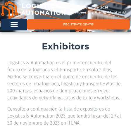
11 & 12 noviembre 2026
Pabellones 2 y 4 | IFEMA, Madrid
REGISTRATE GRATIS
Exhibitors
Logistics & Automation es el primer encuentro del
futuro de la logística y el transporte. En sólo 2 días,
Madrid se convertirá en el punto de encuentro de los
sectores de intralogística, logística y transporte: Más de
200 marcas, espacios de demostraciones en vivo,
actividades de networking, casos de éxito y workshops.
Consulte a continuación la lista de expositores de
Logistics & Automation 2023, que tendrá lugar del 29 al
30 de noviembre de 2023 en IFEMA.