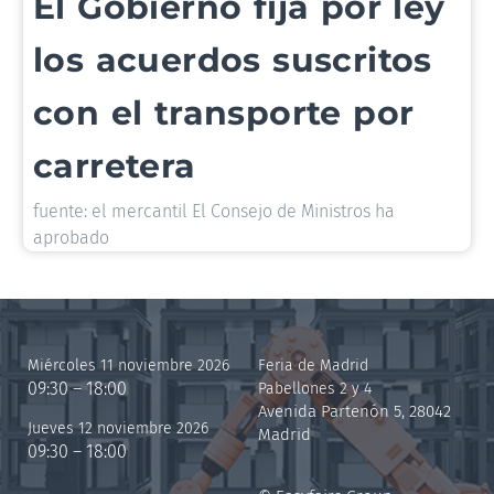
El Gobierno fija por ley
los acuerdos suscritos
con el transporte por
carretera
fuente: el mercantil El Consejo de Ministros ha
aprobado
Miércoles 11 noviembre 2026
Feria de Madrid
09:30 – 18:00
Pabellones 2 y 4
Avenida Partenón 5, 28042
Jueves 12 noviembre 2026
Madrid
09:30 – 18:00