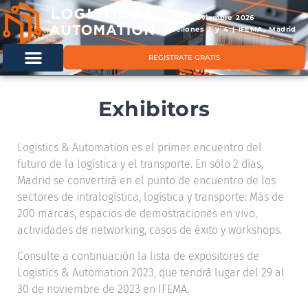
11 & 12 noviembre 2026
Pabellones 2 y 4 | IFEMA, Madrid
REGISTRATE GRATIS
Exhibitors
Logistics & Automation es el primer encuentro del
futuro de la logística y el transporte. En sólo 2 días,
Madrid se convertirá en el punto de encuentro de los
sectores de intralogística, logística y transporte: Más de
200 marcas, espacios de demostraciones en vivo,
actividades de networking, casos de éxito y workshops.
Consulte a continuación la lista de expositores de
Logistics & Automation 2023, que tendrá lugar del 29 al
30 de noviembre de 2023 en IFEMA.