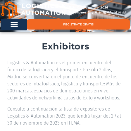
11 & 12 noviembre 2026
Pabellones 2 y 4 | IFEMA, Madrid
REGISTRATE GRATIS
Exhibitors
Logistics & Automation es el primer encuentro del
futuro de la logística y el transporte. En sólo 2 días,
Madrid se convertirá en el punto de encuentro de los
sectores de intralogística, logística y transporte: Más de
200 marcas, espacios de demostraciones en vivo,
actividades de networking, casos de éxito y workshops.
Consulte a continuación la lista de expositores de
Logistics & Automation 2023, que tendrá lugar del 29 al
30 de noviembre de 2023 en IFEMA.