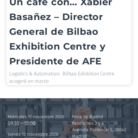
Un café con… Xabier
Basañez – Director
General de Bilbao
Exhibition Centre y
Presidente de AFE
Logistics & Automation: Bilbao Exhibition Centre
acogerá en marzo
Miércoles 11 noviembre 2026
Feria de Madrid
09:30 – 18:00
Pabellones 2 y 4
Avenida Partenón 5, 28042
Jueves 12 noviembre 2026
Madrid