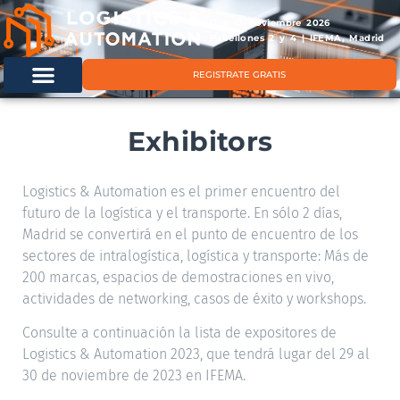
11 & 12 noviembre 2026
Pabellones 2 y 4 | IFEMA, Madrid
REGISTRATE GRATIS
Exhibitors
Logistics & Automation es el primer encuentro del
futuro de la logística y el transporte. En sólo 2 días,
Madrid se convertirá en el punto de encuentro de los
sectores de intralogística, logística y transporte: Más de
200 marcas, espacios de demostraciones en vivo,
actividades de networking, casos de éxito y workshops.
Consulte a continuación la lista de expositores de
Logistics & Automation 2023, que tendrá lugar del 29 al
30 de noviembre de 2023 en IFEMA.