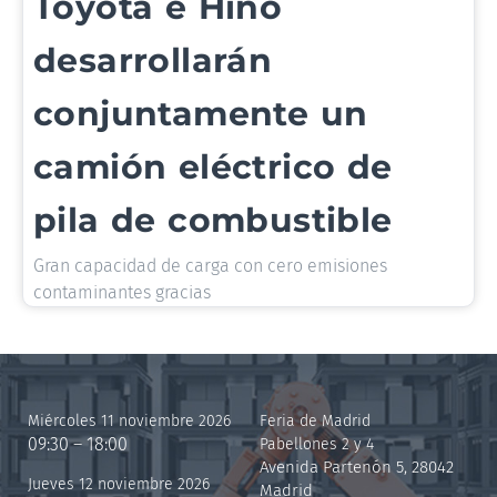
Toyota e Hino
desarrollarán
conjuntamente un
camión eléctrico de
pila de combustible
Gran capacidad de carga con cero emisiones
contaminantes gracias
Miércoles 11 noviembre 2026
Feria de Madrid
09:30 – 18:00
Pabellones 2 y 4
Avenida Partenón 5, 28042
Jueves 12 noviembre 2026
Madrid