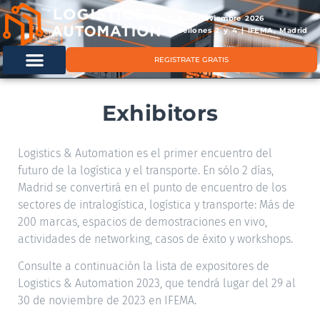
11 & 12 noviembre 2026
Pabellones 2 y 4 | IFEMA, Madrid
REGISTRATE GRATIS
Exhibitors
Logistics & Automation es el primer encuentro del
futuro de la logística y el transporte. En sólo 2 días,
Madrid se convertirá en el punto de encuentro de los
sectores de intralogística, logística y transporte: Más de
200 marcas, espacios de demostraciones en vivo,
actividades de networking, casos de éxito y workshops.
Consulte a continuación la lista de expositores de
Logistics & Automation 2023, que tendrá lugar del 29 al
30 de noviembre de 2023 en IFEMA.