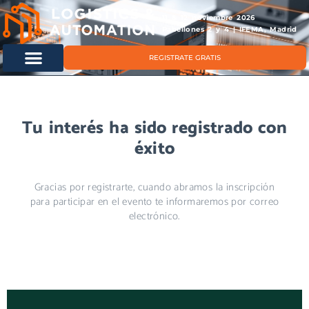
11 & 12 noviembre 2026
Pabellones 2 y 4 | IFEMA, Madrid
REGISTRATE GRATIS
Tu interés ha sido registrado con
éxito
Gracias por registrarte, cuando abramos la inscripción
para participar en el evento te informaremos por correo
electrónico.