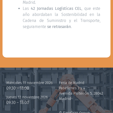
Madrid.
Las
42 Jornadas Logísticas CEL
, que este
año abordaban la Sostenibilidad en la
Cadena de Suministro y el Transporte,
seguramente
se retrasarán
.
Miércoles 11 noviembre 2026
Feria de Madrid
09:30 – 18:00
Pabellones 2 y 4
Avenida Partenón 5, 28042
Jueves 12 noviembre 2026
Madrid
09:30 – 18:00
© Easyfairs Group