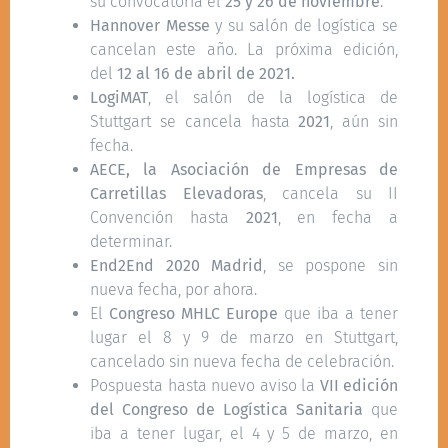
su convocatoria el
25 y 26 de noviembre
.
Hannover Messe
y su salón de logística se
cancelan este año. La próxima edición,
del
12 al 16 de abril de 2021.
LogiMAT
, el salón de la logística de
Stuttgart se cancela hasta
2021
, aún sin
fecha.
AECE, la Asociación de Empresas de
Carretillas Elevadoras
, cancela su II
Convención hasta
2021
, en fecha a
determinar.
End2End 2020 Madrid
, se pospone sin
nueva fecha, por ahora.
El
Congreso MHLC Europe
que iba a tener
lugar el 8 y 9 de marzo en Stuttgart,
cancelado sin nueva fecha de celebración.
Pospuesta hasta nuevo aviso la
VII edición
del Congreso de Logística Sanitaria
que
iba a tener lugar, el 4 y 5 de marzo, en