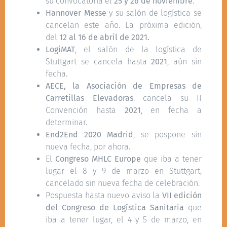
su convocatoria el
25 y 26 de noviembre
.
Hannover Messe
y su salón de logística se
cancelan este año. La próxima edición,
del
12 al 16 de abril de 2021.
LogiMAT
, el salón de la logística de
Stuttgart se cancela hasta
2021
, aún sin
fecha.
AECE, la Asociación de Empresas de
Carretillas Elevadoras
, cancela su II
Convención hasta
2021
, en fecha a
determinar.
End2End 2020 Madrid
, se pospone sin
nueva fecha, por ahora.
El
Congreso MHLC Europe
que iba a tener
lugar el 8 y 9 de marzo en Stuttgart,
cancelado sin nueva fecha de celebración.
Pospuesta hasta nuevo aviso la
VII edición
del Congreso de Logística Sanitaria
que
iba a tener lugar, el 4 y 5 de marzo, en