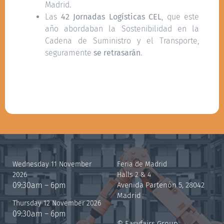
Madrid.
Las
42 Jornadas Logísticas CEL
, que este
año abordaban la Sostenibilidad en la
Cadena de Suministro y el Transporte,
seguramente
se retrasarán
.
Wednesday 11 November
Feria de Madrid
2026
Halls 2 & 4
09:30am – 6pm
Avenida Partenón 5, 28042
Madrid
Thursday 12 November 2026
09:30am – 6pm
© Easyfairs Group