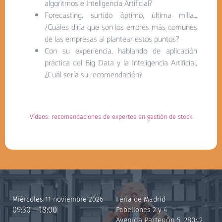
algoritmos e Inteligencia Artificial?
Forecasting, surtido óptimo, última milla…
¿Cuáles diría que son los errores más comunes
de las empresas al plantear estos puntos?
Con su experiencia, hablando de aplicación
práctica del Big Data y la Inteligencia Artificial,
¿Cuál sería su recomendación?
Vídeos: recomendaciones de expertos en gestión de stock
Miércoles 11 noviembre 2026
Feria de Madrid
09:30 – 18:00
Pabellones 2 y 4
Avenida Partenón 5, 28042