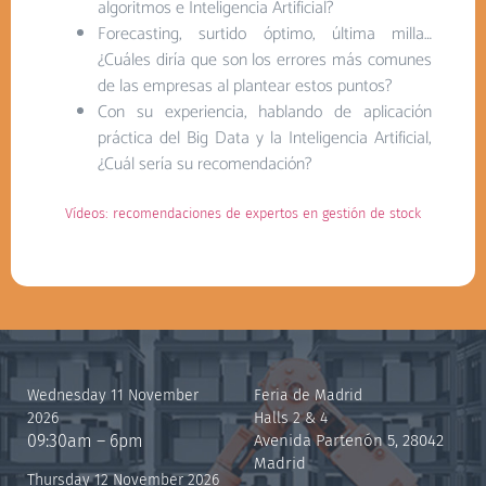
algoritmos e Inteligencia Artificial?
Forecasting, surtido óptimo, última milla…
¿Cuáles diría que son los errores más comunes
de las empresas al plantear estos puntos?
Con su experiencia, hablando de aplicación
práctica del Big Data y la Inteligencia Artificial,
¿Cuál sería su recomendación?
Vídeos: recomendaciones de expertos en gestión de stock
Wednesday 11 November
Feria de Madrid
2026
Halls 2 & 4
09:30am – 6pm
Avenida Partenón 5, 28042
Madrid
Thursday 12 November 2026