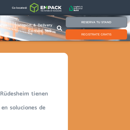
Co-located:
RESERVA TU STAND
cias
Transport & Delivery
Content 365
REGISTRATE GRATIS
 Rüdesheim tienen
 en soluciones de