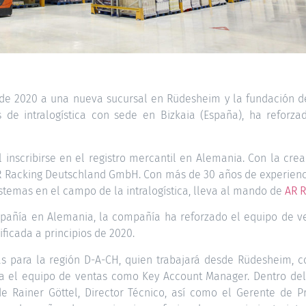
 de 2020 a una nueva sucursal en Rüdesheim y la fundación d
s de intralogística con sede en Bizkaia (España), ha reforz
 inscribirse en el registro mercantil en Alemania. Con la cre
 AR Racking Deutschland GmbH. Con más de 30 años de experienc
istemas en el campo de la intralogística, lleva al mando de
AR R
mpañía en Alemania, la compañía ha reforzado el equipo de v
ficada a principios de 2020.
 para la región D-A-CH, quien trabajará desde Rüdesheim, c
a el equipo de ventas como Key Account Manager. Dentro de
e Rainer Göttel, Director Técnico, así como el Gerente de P