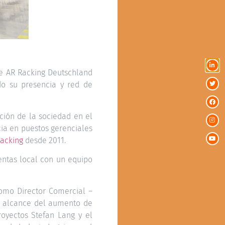
e AR Racking Deutschland
ado su presencia y red de
ación de la sociedad en el
ia en puestos gerenciales
acking
desde 2011.
entas local con un equipo
omo Director Comercial –
l alcance del aumento de
royectos Stefan Lang y el