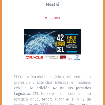
Nestlé
PROGRAMA
El Centro Español de Logística, referente de la
profesión y actividad logística en España,
celebra la
edición 42 de las Jornadas
Logísticas CEL
. Este evento de conocimiento
logístico anual tendrá lugar el 11 y 12 de
noviembre de 2020 bajo el título:
“REBOOT