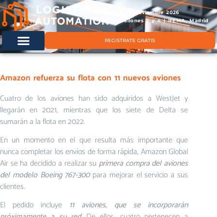
11 & 12 noviembre 2026
Pabellones 2 y 4 | IFEMA, Madrid
REGISTRATE GRATIS
Amazon refuerza su flota con 11 nuevos aviones
Cuatro de los aviones han sido adquiridos a WestJet y
llegarán en 2021, mientras que los siete de Delta se
sumarán a la flota en 2022.
En un momento en el que resulta más importante que
nunca completar los envíos de forma rápida, Amazon Global
Air se ha decidido a realizar su
primera compra del aviones
del modelo Boeing 767-300
para mejorar el servicio a sus
clientes.
El pedido incluye
11 aviones, que se incorporarán
próximamente a su red
. De ellos, cuatro pertenecen a