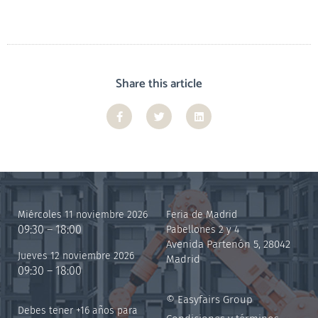
Share this article
Miércoles 11 noviembre 2026
Feria de Madrid
09:30 – 18:00
Pabellones 2 y 4
Avenida Partenón 5, 28042
Jueves 12 noviembre 2026
Madrid
09:30 – 18:00
© Easyfairs Group
Debes tener +16 años para