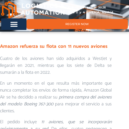
11 & 12 November 2026
Hals 2 y 4 | IFEMA, Madrid
REGISTER NOW
Amazon refuerza su flota con 11 nuevos aviones
Cuatro de los aviones han sido adquiridos a WestJet y
llegarán en 2021, mientras que los siete de Delta se
sumarán a la flota en 2022.
En un momento en el que resulta más importante que
nunca completar los envíos de forma rápida, Amazon Global
Air se ha decidido a realizar su
primera compra del aviones
del modelo Boeing 767-300
para mejorar el servicio a sus
clientes.
El pedido incluye
11 aviones, que se incorporarán
próximamente a su red
. De ellos, cuatro pertenecen a