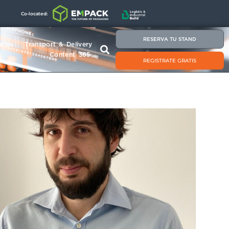
Co-located:
RESERVA TU STAND
cias
Transport & Delivery
Content 365
REGISTRATE GRATIS
Rafael Lucena Chacón