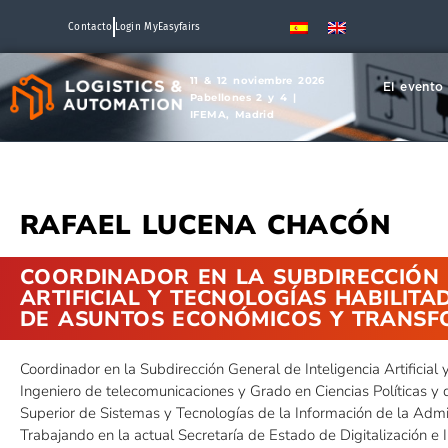
Contacto
Login MyEasyfairs
11 & 12 noviembre 2026
El evento
Pabellones 2 y 4 |
IFEMA, Madrid
RAFAEL LUCENA CHACÓN
COORDINADOR EN LA SUBDIRECCIÓN 
ARTIFICIAL Y TECNOLOGÍAS HABILITA
DE ASUNTOS ECONÓMICOS Y TRANSF
Coordinador en la Subdirección General de Inteligencia Artificial 
Ingeniero de telecomunicaciones y Grado en Ciencias Políticas y 
Superior de Sistemas y Tecnologías de la Información de la Admi
Trabajando en la actual Secretaría de Estado de Digitalización e Int