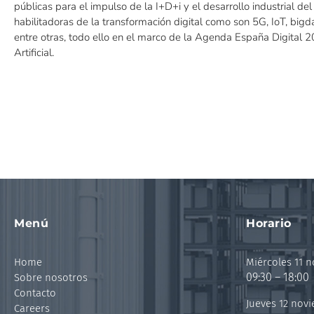
públicas para el impulso de la I+D+i y el desarrollo industrial del
habilitadoras de la transformación digital como son 5G, IoT, bigdata
entre otras, todo ello en el marco de la Agenda España Digital 20
Artificial.
Menú
Horario
Home
Miércoles 11 
09:30 – 18:00
Sobre nosotros
Contacto
Jueves 12 nov
Careers