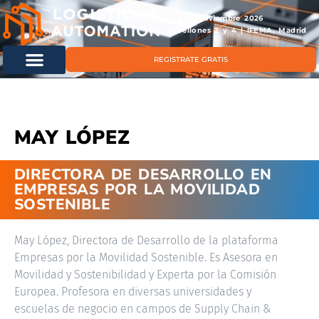
11 & 12 noviembre 2026
Pabellones 2 y 4 | IFEMA, Madrid
REGISTRATE GRATIS
MAY LÓPEZ
DIRECTORA DE DESARROLLO EN
EMPRESAS POR LA MOVILIDAD
SOSTENIBLE
May López, Directora de Desarrollo de la plataforma
Empresas por la Movilidad Sostenible. Es Asesora en
Movilidad y Sostenibilidad y Experta por la Comisión
Europea. Profesora en diversas universidades y
escuelas de negocio en campos de Supply Chain &