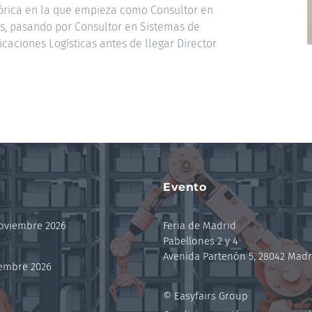
sórica en la que empieza como Consultor en
os, pasando por Consultor en Sistemas de
caciones Logísticas antes de llegar Director
Evento
noviembre 2026
Feria de Madrid
Pabellones 2 y 4
Avenida Partenón 5, 28042 Madr
iembre 2026
© Easyfairs Group