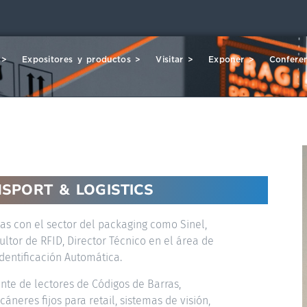
 >
Expositores y productos >
Visitar >
Exponer >
Conferen
SPORT & LOGISTICS
as con el sector del packaging como Sinel,
ltor de RFID, Director Técnico en el área de
dentificación Automática.
nte de lectores de Códigos de Barras,
cáneres fijos para retail, sistemas de visión,