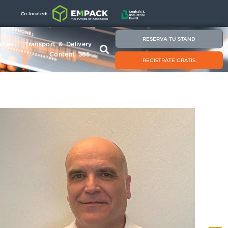
Co-located:
RESERVA TU STAND
cias
Transport & Delivery
Content 365
REGISTRATE GRATIS
JOAQUIN ADALID