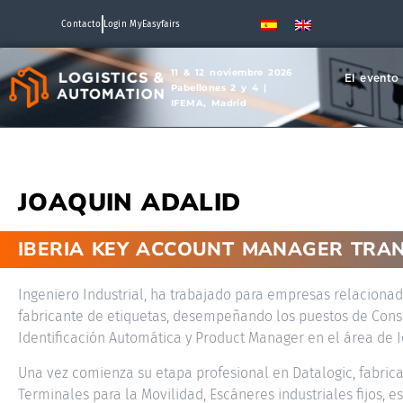
Contacto
Login MyEasyfairs
11 & 12 noviembre 2026
El evento
Pabellones 2 y 4 |
IFEMA, Madrid
JOAQUIN ADALID
IBERIA KEY ACCOUNT MANAGER TRAN
Ingeniero Industrial, ha trabajado para empresas relacionad
fabricante de etiquetas, desempeñando los puestos de Consu
Identificación Automática y Product Manager en el área de I
Una vez comienza su etapa profesional en Datalogic, fabrica
Terminales para la Movilidad, Escáneres industriales fijos, es