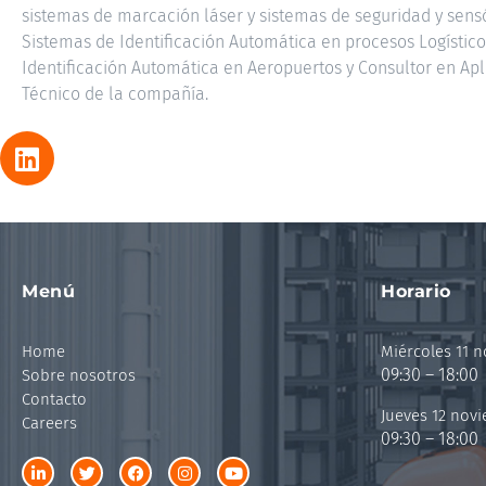
sistemas de marcación láser y sistemas de seguridad y sen
Sistemas de Identificación Automática en procesos Logístic
Identificación Automática en Aeropuertos y Consultor en Apli
Técnico de la compañía.
Menú
Horario
Home
Miércoles 11 
09:30 – 18:00
Sobre nosotros
Contacto
Jueves 12 nov
Careers
09:30 – 18:00