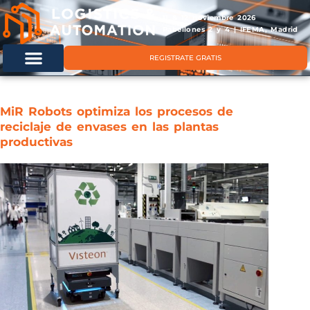
11 & 12 noviembre 2026
Pabellones 2 y 4 | IFEMA, Madrid
REGISTRATE GRATIS
MiR Robots optimiza los procesos de
reciclaje de envases en las plantas
productivas