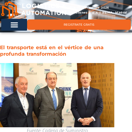
11 & 12 noviembre 2026
Pabellones 2 y 4 | IFEMA, Madrid
REGISTRATE GRATIS
El transporte está en el vértice de una
profunda transformación
Fuente: Cadena de Suministro