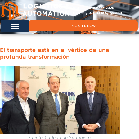
11 & 12 November 2026
Hals 2 y 4 | IFEMA, Madrid
REGISTER NOW
El transporte está en el vértice de una
profunda transformación
Fuente: Cadena de Suministro