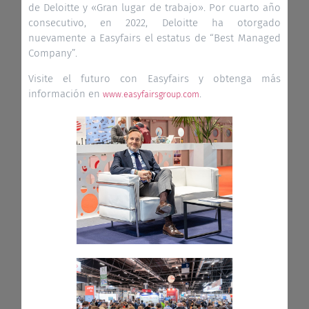
de Deloitte y «Gran lugar de trabajo». Por cuarto año
consecutivo, en 2022, Deloitte ha otorgado
nuevamente a Easyfairs el estatus de “Best Managed
Company”.
Visite el futuro con Easyfairs y obtenga más
información en
.
www.easyfairsgroup.com