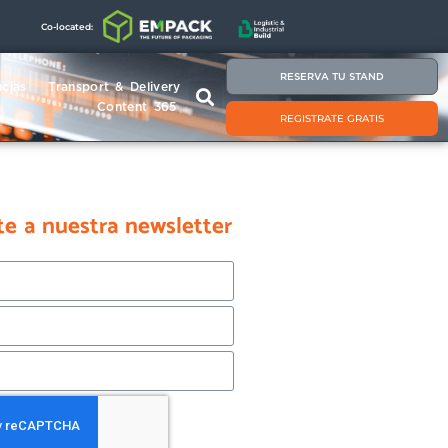
Co-located:
RESERVA TU STAND
cias
Transport & Delivery
Content 365
REGISTRATE GRATIS
te a nuestra newsletter