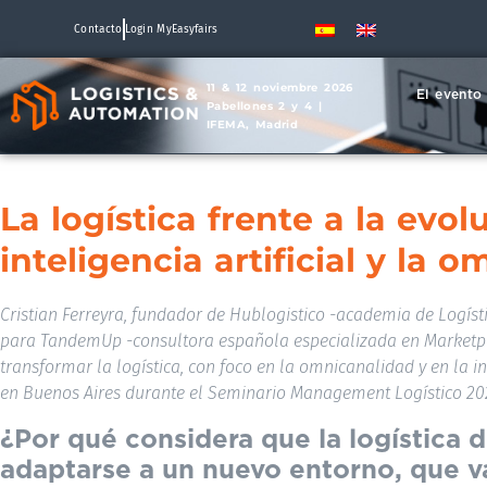
Contacto
Login MyEasyfairs
11 & 12 noviembre 2026
El evento
Pabellones 2 y 4 |
IFEMA, Madrid
La logística frente a la evol
inteligencia artificial y la 
Cristian Ferreyra, fundador de Hublogistico -academia de Logísti
para TandemUp -consultora española especializada en Marketpla
transformar la logística, con foco en la omnicanalidad y en la int
en Buenos Aires durante el Seminario Management Logístico 20
¿Por qué considera que la logística 
adaptarse a un nuevo entorno, que va