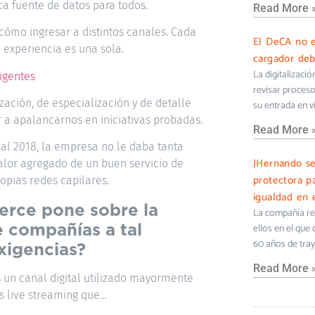
ca fuente de datos para todos.
Read More 
ómo ingresar a distintos canales. Cada
El DeCA no e
a experiencia es una sola.
cargador deb
La digitalizaci
ligentes
revisar proceso
ación, de especialización y de detalle
su entrada en v
 a apalancarnos en iniciativas probadas.
Read More 
 al 2018, la empresa no le daba tanta
JHernando s
valor agregado de un buen servicio de
protectora pa
ropias redes capilares.
igualdad en e
rce pone sobre la
La compañía ref
e compañías a tal
ellos en el que
60 años de tra
xigencias?
Read More 
s un canal digital utilizado mayormente
os live streaming que…