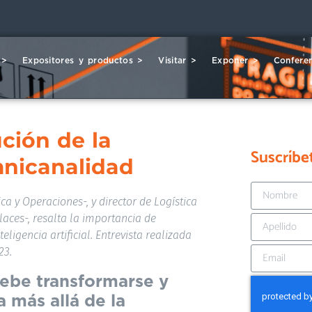
 >
Expositores y productos >
Visitar >
Exponer >
Conferen
ución de la
Suscríbe
omnicanalidad
ca y Operaciones-, y director de Logística
ces-, resalta la importancia de
eligencia artificial. Entrevista realizada
23.
debe transformarse y
 más allá de la