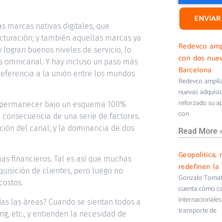
ENVIAR
as marcas nativas digitales, que
cturación; y también aquellas marcas ya
Redevco ampl
 logran buenos niveles de servicio, lo
con dos nuev
s omnicanal. Y hay incluso un paso más
Barcelona
referencia a la unión entre los mundos
Redevco amplía 
nuevas adquisi
reforzado su ap
 a permanecer bajo un esquema 100%
con
consecuencia de una serie de factores.
ración del canal, y la dominancia de dos
Read More 
Geopolítica, 
as financieros. Tal es así que muchas
redefinen la 
uisición de clientes, pero luego no
Gonzalo Tomati
costos.
cuenta cómo cam
internacionales 
s las áreas? Cuando se sientan todos a
transporte de
g, etc., y entienden la necesidad de