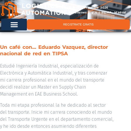
11 & 12 noviembre 2026
Pabellones 2 y 4 | IFEMA, Madrid
REGISTRATE GRATIS
Un café con… Eduardo Vazquez, director
nacional de red en TIPSA
Estudié Ingeniería Industrial, especialización de
Electrónica y Automática Industrial, y tras comenzar
mi carrera profesional en el mundo del transporte
decidí realizar un Master en Supply Chain
Management en EAE Business School.
Toda mi etapa profesional la he dedicado al sector
del transporte. Inicie mi carrera conociendo el mundo
del Transporte Urgente en el departamento comercial,
y he ido desde entonces asumiendo diferentes