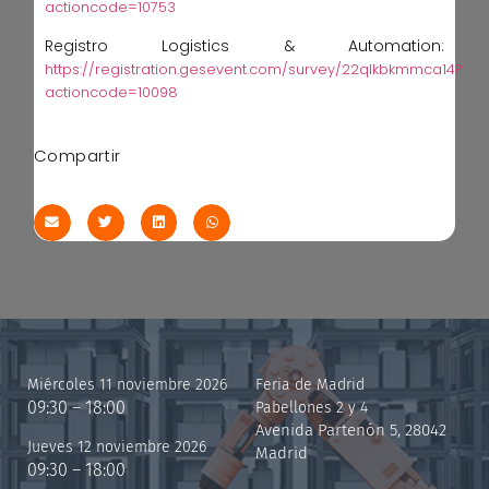
actioncode=10753
Registro Logistics & Automation:
https://registration.gesevent.com/survey/22qlkbkmmca14?
actioncode=10098
Compartir
Miércoles 11 noviembre 2026
Feria de Madrid
09:30 – 18:00
Pabellones 2 y 4
Avenida Partenón 5, 28042
Jueves 12 noviembre 2026
Madrid
09:30 – 18:00