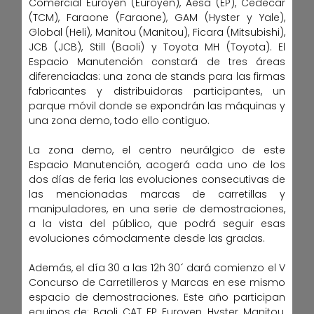
Comercial Euroyen (Euroyen), Aesa (EP), Cedecar
(TCM), Faraone (Faraone), GAM (Hyster y Yale),
Global (Heli), Manitou (Manitou), Ficara (Mitsubishi),
JCB (JCB), Still (Baoli) y Toyota MH (Toyota). El
Espacio Manutención constará de tres áreas
diferenciadas: una zona de stands para las firmas
fabricantes y distribuidoras participantes, un
parque móvil donde se expondrán las máquinas y
una zona demo, todo ello contiguo.
La zona demo, el centro neurálgico de este
Espacio Manutención, acogerá cada uno de los
dos días de feria las evoluciones consecutivas de
las mencionadas marcas de carretillas y
manipuladores, en una serie de demostraciones,
a la vista del público, que podrá seguir esas
evoluciones cómodamente desde las gradas.
Además, el día 30 a las 12h 30´ dará comienzo el V
Concurso de Carretilleros y Marcas en ese mismo
espacio de demostraciones. Este año participan
equipos de: Baoli, CAT, EP, Euroyen, Hyster, Manitou,