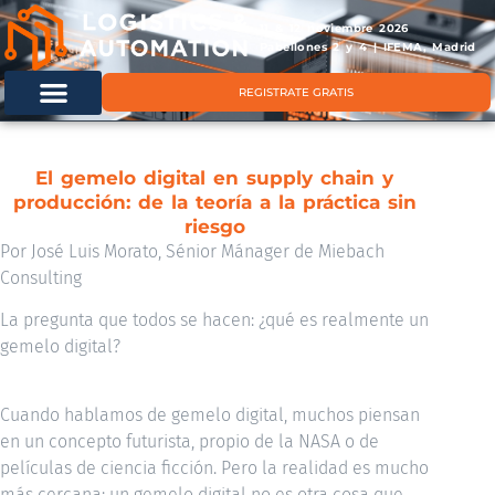
11 & 12 noviembre 2026
Pabellones 2 y 4 | IFEMA, Madrid
REGISTRATE GRATIS
El gemelo digital en supply chain y
producción: de la teoría a la práctica sin
riesgo
Por José Luis Morato, Sénior Mánager de Miebach
Consulting
La pregunta que todos se hacen: ¿qué es realmente un
gemelo digital?
Cuando hablamos de gemelo digital, muchos piensan
en un concepto futurista, propio de la NASA o de
películas de ciencia ficción. Pero la realidad es mucho
más cercana: un gemelo digital no es otra cosa que