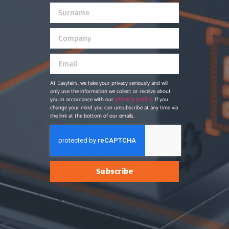
At Easyfairs, we take your privacy seriously and will
only use the information we collect or receive about
privacy policy
you in accordance with our
. If you
change your mind you can unsubscribe at any time via
the link at the bottom of our emails.
El Flete a Examen: ¿Hacia dónde
navega el ahorro?
Analizamos las claves de la actual sobrecapacidad
marítima y cómo el enfriamiento del consumo está
Subscribe
redefiniendo las reglas de juego para el cargador. Si
observamos el SCFI (Shanghai Containerized Freight
Leer Más