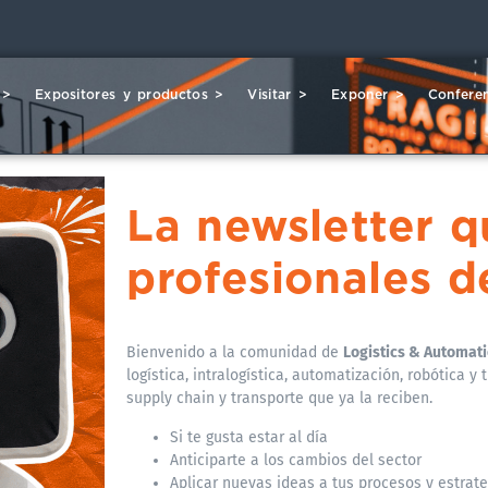
 >
Expositores y productos >
Visitar >
Exponer >
Conferen
La newsletter 
profesionales d
Bienvenido a la comunidad de
Logistics & Automat
logística, intralogística, automatización, robótica y
supply chain y transporte que ya la reciben.
Si te gusta estar al día
Anticiparte a los cambios del sector
Aplicar nuevas ideas a tus procesos y estrat