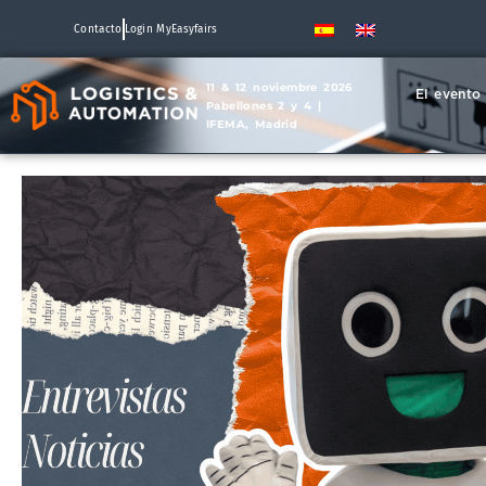
Contacto
Login MyEasyfairs
11 & 12 noviembre 2026
El evento
Pabellones 2 y 4 |
IFEMA, Madrid