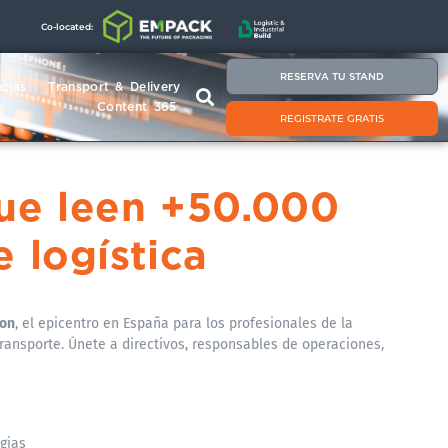
Co-located:
RESERVA TU STAND
cias
Transport & Delivery
Content 365
REGISTRATE GRATIS
que leen +50.000
e logística
ion
, el epicentro en España para los profesionales de la
 transporte. Únete a d
irectivos, responsables de operaciones,
egias