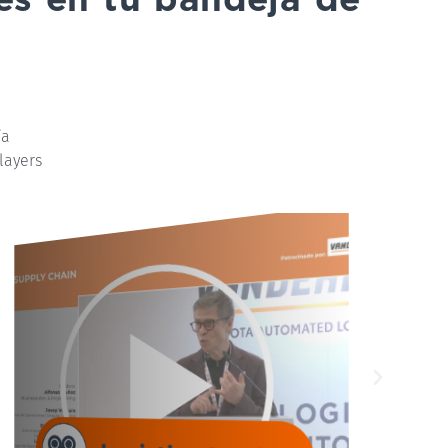
ía
layers