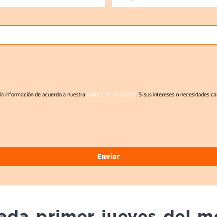
 la información de acuerdo a nuestra
política de privacidad
. Si sus intereses o necesidades c
Enviar
ada primer jueves del m