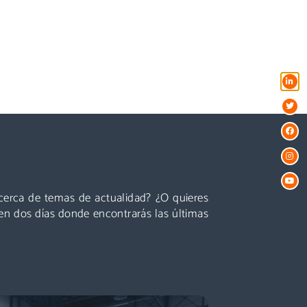
Conferencias
es líderes, presentaciones centradas en temas
ctualidad y perspectivas sobre el futuro del
acerca de temas de actualidad? ¿O quieres
ector que están a la vuelta de la esquina!
en dos días donde encontrarás las últimas
Descubre más