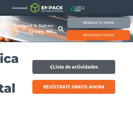
Co-located:
RESERVA TU STAND
cias
Transport & Delivery
Content 365
REGISTRATE GRATIS
ica
Lista de actividades
tal
REGÍSTRATE GRATIS AHORA