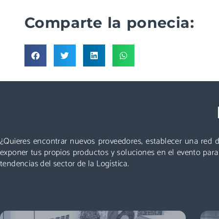
Comparte la ponecia:
Visitar
Un evento que no puedes perderte: miles de
profesionales acuden cada año a Logistics &
Automation, no te quedes fuera. ¡Conoce nuevos
¿Quieres encontrar nuevos proveedores, establecer una red d
proveedores, descubre todas las áreas y asiste a las
exponer tus propios productos y soluciones en el evento par
mejores conferencias!
tendencias del sector de la Logística.
Descubre más