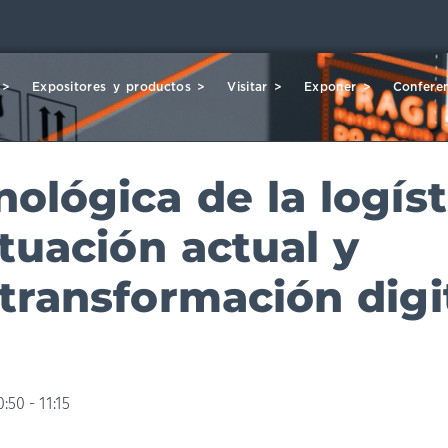
 >
Expositores y productos >
Visitar >
Exponer >
Conferen
nológica de la logíst
ituación actual y
 transformación digi
0:50 - 11:15