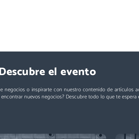
Exponer
Descubre el evento
Logistics & Automation es la feria líder en España, el
evento referente para conocer a los decisores de
¡Ponent
compras: directores de logística, directores de
de a
e negocios o inspirarte con nuestro contenido de artículos 
compras, responsables de e-commerce … + de
s
a encontrar nuevos negocios? Descubre todo lo que te espera 
11.000 profesionales para impulsar tu negocio.
Descubre más