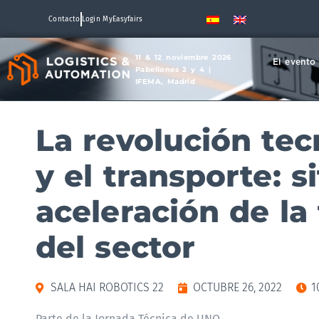
Contacto
Login MyEasyfairs
11 & 12 noviembre 2026
El evento
Pabellones 2 y 4 |
IFEMA, Madrid
La revolución tec
y el transporte: s
aceleración de la
del sector
SALA HAI ROBOTICS 22
OCTUBRE 26, 2022
1
Parte de la Jornada Técnica de UNO