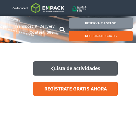
Co-located:
RESERVA TU STAND
cias
Transport & Delivery
Content 365
REGISTRATE GRATIS
Lista de actividades
REGÍSTRATE GRATIS AHORA