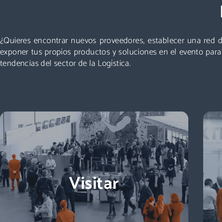
Un evento que no puedes perderte: miles de
profesionales acuden cada año a Logistics &
Automation, no te quedes fuera. ¡Conoce nuevos
¿Quieres encontrar nuevos proveedores, establecer una red d
proveedores, descubre todas las áreas y asiste a las
exponer tus propios productos y soluciones en el evento par
mejores conferencias!
tendencias del sector de la Logística.
Descubre más
Visitar