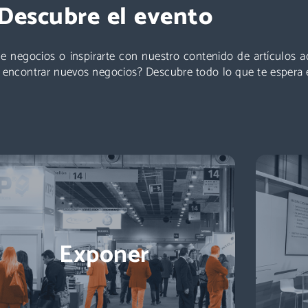
Descubre el evento
Logistics & Automation es la feria líder en España, el
evento referente para conocer a los decisores de
¡Ponent
compras: directores de logística, directores de
de a
e negocios o inspirarte con nuestro contenido de artículos 
compras, responsables de e-commerce … + de
s
a encontrar nuevos negocios? Descubre todo lo que te espera 
11.000 profesionales para impulsar tu negocio.
Descubre más
Exponer