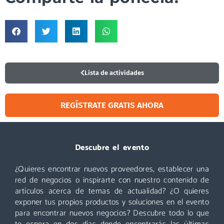
Lista de actividades
REGÍSTRATE GRATIS AHORA
Visitar
Descubre el evento
¿Quieres encontrar nuevos proveedores, establecer una
Un evento que no puedes perderte: miles de profesionales
acuden cada año a Logistics & Automation, no te quedes
red de negocios o inspirarte con nuestro contenido de
fuera. ¡Conoce nuevos proveedores, descubre todas las áreas
artículos acerca de temas de actualidad? ¿O quieres
y asiste a las mejores conferencias!
exponer tus propios productos y soluciones en el evento
para encontrar nuevos negocios? Descubre todo lo que
Descubre más