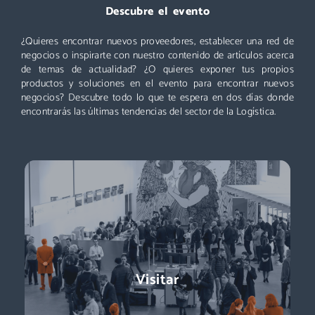
Descubre el evento
Un evento que no puedes perderte: miles de profesionales
acuden cada año a Logistics & Automation, no te quedes
¿Quieres encontrar nuevos proveedores, establecer una red de
fuera. ¡Conoce nuevos proveedores, descubre todas las áreas
negocios o inspirarte con nuestro contenido de artículos acerca
y asiste a las mejores conferencias!
de temas de actualidad? ¿O quieres exponer tus propios
productos y soluciones en el evento para encontrar nuevos
Descubre más
negocios? Descubre todo lo que te espera en dos días donde
encontrarás las últimas tendencias del sector de la Logística.
Exponer
Logistics & Automation es la feria líder en España, el evento
Visitar
referente para conocer a los decisores de compras:
directores de logística, directores de compras, responsables
de e-commerce … + de 11.000 profesionales para impulsar tu