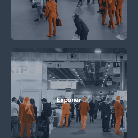
negocio.
Descubre más
Conferencias
Exponer
¡Ponentes líderes, presentaciones centradas en temas de
actualidad y perspectivas sobre el futuro del sector que
están a la vuelta de la esquina!
Descubre más