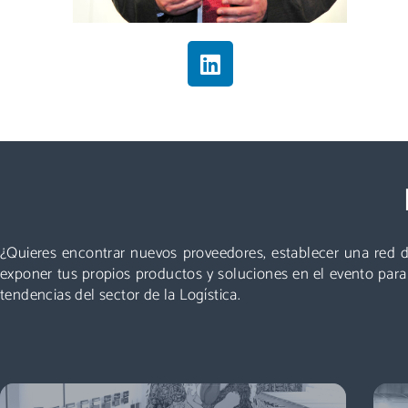
Visitar
Un evento que no puedes perderte: miles de
profesionales acuden cada año a Logistics &
Automation, no te quedes fuera. ¡Conoce nuevos
¿Quieres encontrar nuevos proveedores, establecer una red d
proveedores, descubre todas las áreas y asiste a las
exponer tus propios productos y soluciones en el evento par
mejores conferencias!
tendencias del sector de la Logística.
Descubre más