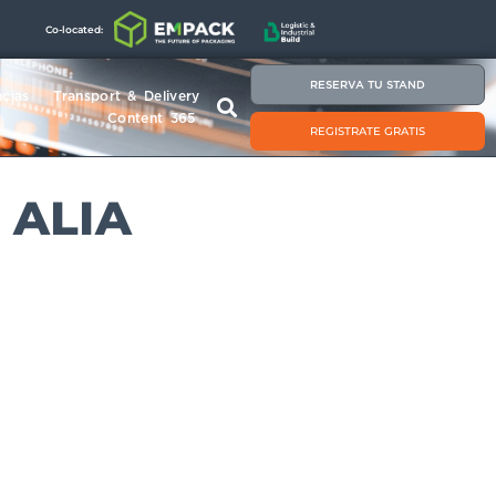
Co-located:
RESERVA TU STAND
cias
Transport & Delivery
Content 365
REGISTRATE GRATIS
, ALIA