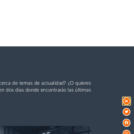
Conferencias
es líderes, presentaciones centradas en temas
ctualidad y perspectivas sobre el futuro del
acerca de temas de actualidad? ¿O quieres
ector que están a la vuelta de la esquina!
en dos días donde encontrarás las últimas
Descubre más