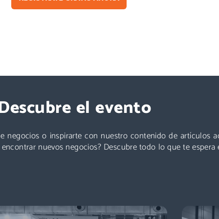
Exponer
Descubre el evento
Logistics & Automation es la feria líder en España, el
evento referente para conocer a los decisores de
¡Ponent
compras: directores de logística, directores de
de a
e negocios o inspirarte con nuestro contenido de artículos 
compras, responsables de e-commerce … + de
s
a encontrar nuevos negocios? Descubre todo lo que te espera 
11.000 profesionales para impulsar tu negocio.
Descubre más