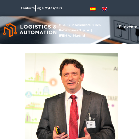
Contacto
Login MyEasyfairs
11 & 12 noviembre 2026
El evento
Pabellones 2 y 4 |
IFEMA, Madrid