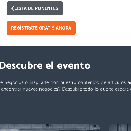
LISTA DE PONENTES
REGÍSTRATE GRATIS AHORA
Exponer
Descubre el evento
Logistics & Automation es la feria líder en España, el
evento referente para conocer a los decisores de
¡Ponent
compras: directores de logística, directores de
de a
e negocios o inspirarte con nuestro contenido de artículos 
compras, responsables de e-commerce … + de
s
a encontrar nuevos negocios? Descubre todo lo que te espera 
11.000 profesionales para impulsar tu negocio.
Descubre más