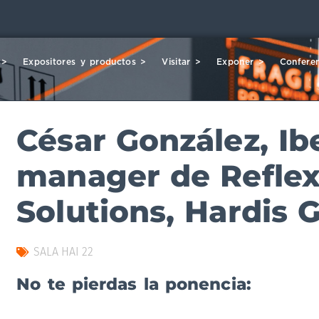
 >
Expositores y productos >
Visitar >
Exponer >
Conferen
César González, Ib
manager de Reflex
Solutions, Hardis 
SALA HAI 22
No te pierdas la ponencia: