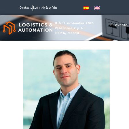
Contacto
Login MyEasyfairs
11 & 12 noviembre 2026
El evento
Pabellones 2 y 4 |
IFEMA, Madrid