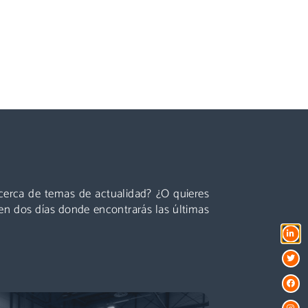
Conferencias
es líderes, presentaciones centradas en temas
ctualidad y perspectivas sobre el futuro del
acerca de temas de actualidad? ¿O quieres
ector que están a la vuelta de la esquina!
en dos días donde encontrarás las últimas
Descubre más