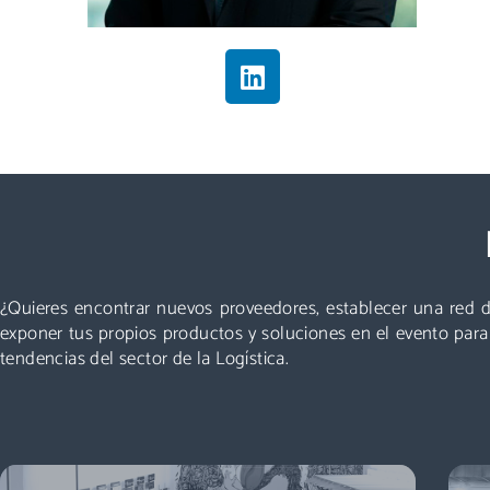
Visitar
Un evento que no puedes perderte: miles de
profesionales acuden cada año a Logistics &
Automation, no te quedes fuera. ¡Conoce nuevos
¿Quieres encontrar nuevos proveedores, establecer una red d
proveedores, descubre todas las áreas y asiste a las
exponer tus propios productos y soluciones en el evento par
mejores conferencias!
tendencias del sector de la Logística.
Descubre más