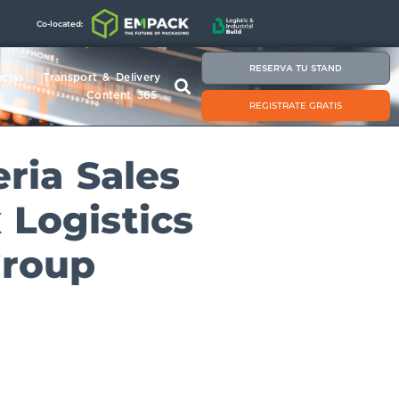
Co-located:
RESERVA TU STAND
cias
Transport & Delivery
Content 365
REGISTRATE GRATIS
eria Sales
 Logistics
Group