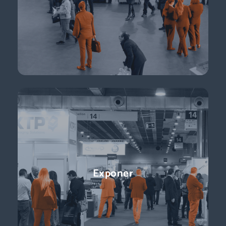
de e-commerce … + de 11.000 profesionales para impulsar tu
negocio.
Descubre más
Conferencias
Exponer
¡Ponentes líderes, presentaciones centradas en temas de
actualidad y perspectivas sobre el futuro del sector que
están a la vuelta de la esquina!
Descubre más