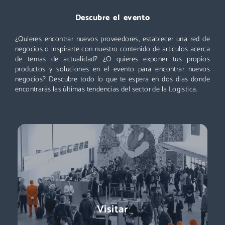
Descubre el evento
Un evento que no puedes perderte: miles de profesionales
acuden cada año a Logistics & Automation, no te quedes
¿Quieres encontrar nuevos proveedores, establecer una red de
fuera. ¡Conoce nuevos proveedores, descubre todas las áreas
negocios o inspirarte con nuestro contenido de artículos acerca
y asiste a las mejores conferencias!
de temas de actualidad? ¿O quieres exponer tus propios
productos y soluciones en el evento para encontrar nuevos
Descubre más
negocios? Descubre todo lo que te espera en dos días donde
encontrarás las últimas tendencias del sector de la Logística.
Exponer
Logistics & Automation es la feria líder en España, el evento
Visitar
referente para conocer a los decisores de compras:
directores de logística, directores de compras, responsables