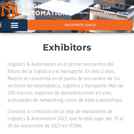
11 & 12 noviembre 2026
Pabellones 2 y 4 | IFEMA, Madrid
REGISTRATE GRATIS
Exhibitors
Logistics & Automation es el primer encuentro del
futuro de la logística y el transporte. En sólo 2 días,
Madrid se convertirá en el punto de encuentro de los
sectores de intralogística, logística y transporte: Más de
200 marcas, espacios de demostraciones en vivo,
actividades de networking, casos de éxito y workshops.
Consulte a continuación la lista de expositores de
Logistics & Automation 2023, que tendrá lugar del 29 al
30 de noviembre de 2023 en IFEMA.