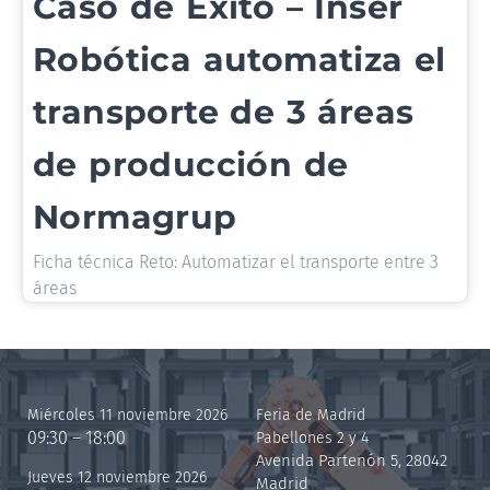
Caso de Éxito – Inser
Robótica automatiza el
transporte de 3 áreas
de producción de
Normagrup
Ficha técnica Reto: Automatizar el transporte entre 3
áreas
Miércoles 11 noviembre 2026
Feria de Madrid
09:30 – 18:00
Pabellones 2 y 4
Avenida Partenón 5, 28042
Jueves 12 noviembre 2026
Madrid