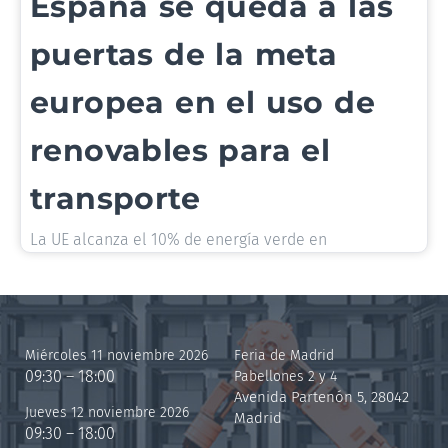
España se queda a las
puertas de la meta
europea en el uso de
renovables para el
transporte
La UE alcanza el 10% de energía verde en
Miércoles 11 noviembre 2026
Feria de Madrid
09:30 – 18:00
Pabellones 2 y 4
Avenida Partenón 5, 28042
Jueves 12 noviembre 2026
Madrid
09:30 – 18:00