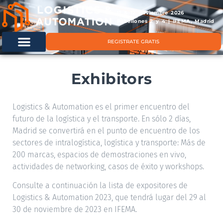
11 & 12 noviembre 2026
Pabellones 2 y 4 | IFEMA, Madrid
REGISTRATE GRATIS
Exhibitors
Logistics & Automation es el primer encuentro del
futuro de la logística y el transporte. En sólo 2 días,
Madrid se convertirá en el punto de encuentro de los
sectores de intralogística, logística y transporte: Más de
200 marcas, espacios de demostraciones en vivo,
actividades de networking, casos de éxito y workshops.
Consulte a continuación la lista de expositores de
Logistics & Automation 2023, que tendrá lugar del 29 al
30 de noviembre de 2023 en IFEMA.